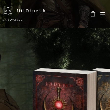
J i ř í D i t t r i c h
S P I S O V A T E L