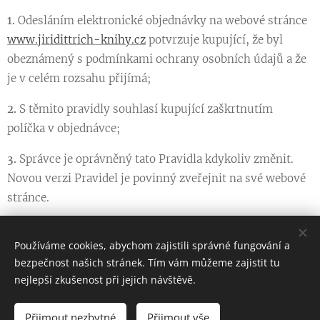
1.
Odesláním elektronické objednávky na webové stránce
www.jiridittrich-knihy.cz
potvrzuje kupující, že byl
obeznámený s podmínkami ochrany osobních údajů a že
je v celém rozsahu přijímá;
2.
S těmito pravidly souhlasí kupující zaškrtnutím
políčka v objednávce;
3.
Správce je oprávněný tato Pravidla kdykoliv změnit.
Novou verzi Pravidel je povinný zveřejnit na své webové
stránce.
Tato Pravidla vstupují v platnost 21.12.2023
Používáme cookies, abychom zajistili správné fungování a
bezpečnost našich stránek. Tím vám můžeme zajistit tu
nejlepší zkušenost při jejich návštěvě.
Jiří Dittrich
Přijmout nezbytné
Přijmout vše