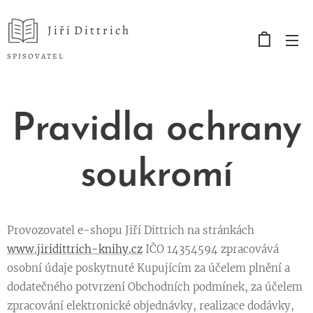
J i ř í D i t t r i c h
S P I S O V A T E L
Pravidla ochrany
soukromí
Provozovatel e-shopu Jiří Dittrich na stránkách
www.jiridittrich-knihy.cz
IČO 14354594 zpracovává
osobní údaje poskytnuté Kupujícím za účelem plnění a
dodatečného potvrzení Obchodních podmínek, za účelem
zpracování elektronické objednávky, realizace dodávky,