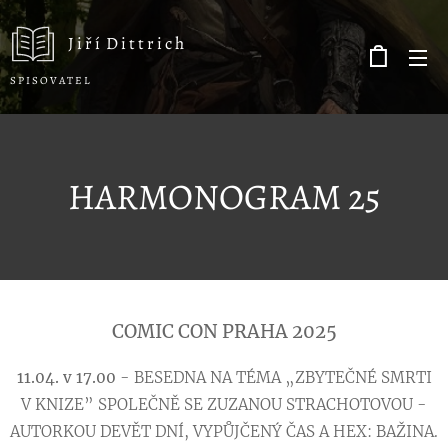
J i ř í D i t t r i c h
S P I S O V A T E L
HARMONOGRAM 25
COMIC CON PRAHA 2025
11.04. v 17.00
- BESEDNA NA TÉMA „ZBYTEČNÉ SMRTI
V KNIZE” SPOLEČNĚ SE ZUZANOU STRACHOTOVOU -
AUTORKOU DEVĚT DNÍ, VYPŮJČENÝ ČAS A HEX: BAŽINA.