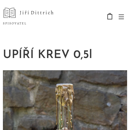
J i ř í D i t t r i c h
S P I S O V A T E L
UPÍŘÍ KREV 0,5l