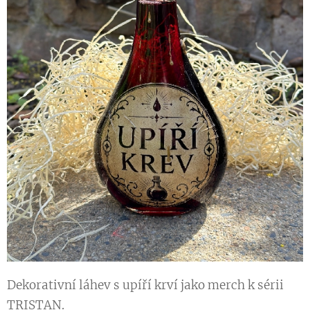
Dekorativní láhev s upíří krví jako merch k sérii
TRISTAN.