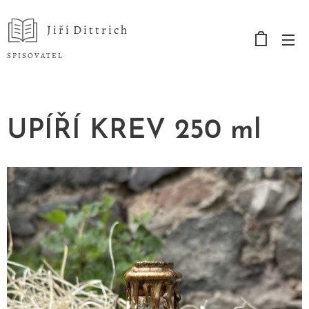
J i ř í D i t t r i c h
S P I S O V A T E L
UPÍŘÍ KREV 250 ml