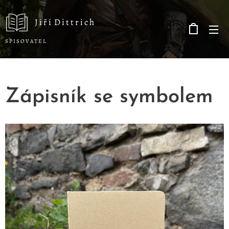
J i ř í D i t t r i c h
S P I S O V A T E L
Zápisník se symbolem